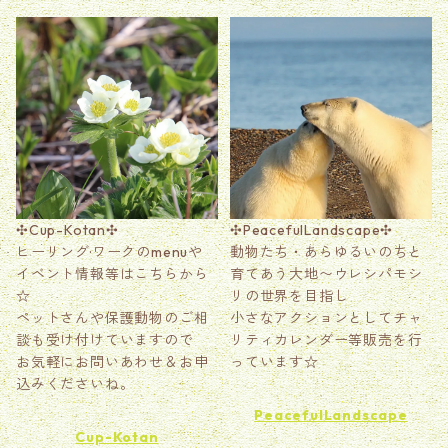
✣Cup-Kotan✣
✣PeacefulLandscape✣
ヒーリング·ワークのmenuや
動物たち・あらゆるいのちと
イベント情報等はこちらから
育てあう大地〜ウレシパモシ
☆
リの世界を目指し
ペットさんや保護動物のご相
小さなアクションとしてチャ
談も受け付けていますので
リティカレンダー等販売を行
お気軽にお問いあわせ＆お申
っています☆
込みくださいね。
PeacefulLandscape
Cup-Kotan