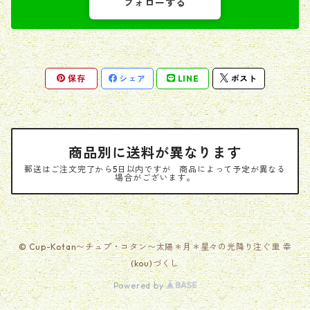
フォローする
保存
シェア
LINE
ポスト
商品別に送料が異なります
郵送はご注文完了から5日以内ですが 商品によって予定が異なる
場合がございます。
© Cup-Kotan〜チュプ・コタン〜太陽＊月＊星々の光降り注ぐ里 幸
(kou)づくし
Powered by