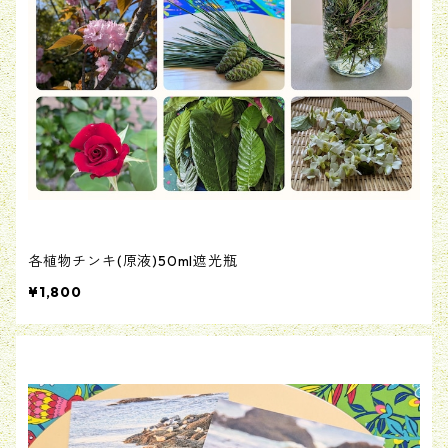
各植物チンキ(原液)50ml遮光瓶
¥1,800