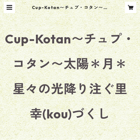
Cup-Kotan〜チュプ・コタン〜太
陽＊月＊星々の光降り注ぐ里 幸(ko
u)づくし
Cup-Kotan〜チュプ・
コタン〜太陽＊月＊
星々の光降り注ぐ里
幸(kou)づくし