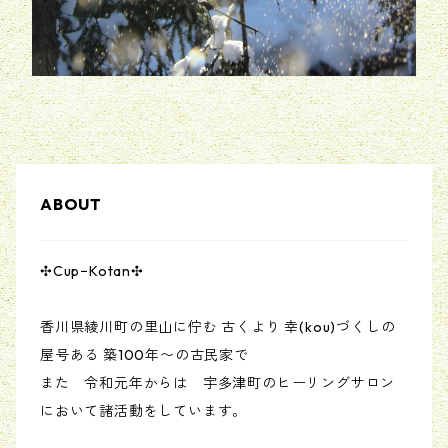
ABOUT
✣Cup−Kotan✣
香川県綾川町の里山に佇む 古くより 幸(kou)づくしの
屋号ある 築100年〜の古民家で
また 令和元年からは 宇多津町のヒーリングサロン
において諸活動をしています。