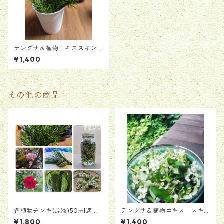
テングサ＆植物エキススキン
ジェル(ローズマリー＆アロエ
¥1,400
ベラ）25ml
その他の商品
各植物チンキ(原液)50ml遮光
テングサ＆植物エキス スキ
瓶
ンジェル(ドクダミ＆クロマ
¥1,800
¥1,400