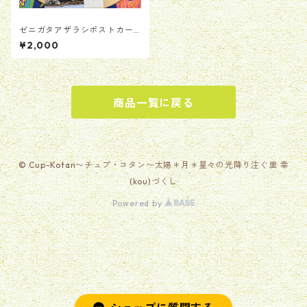
ゼニガタアザラシポストカー
ド＆ピアス
¥2,000
商品一覧に戻る
© Cup-Kotan〜チュプ・コタン〜太陽＊月＊星々の光降り注ぐ里 幸
(kou)づくし
Powered by