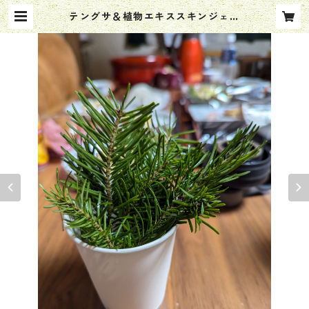
テングサ＆植物エキススキンジェル
(ローズマリー＆アロエベラ）25ml
| Cup-Kotan〜チュプ・コタン〜太
陽＊月＊星々の光降り注ぐ里 幸(ko
u)づくし