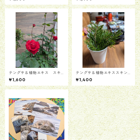
ツ）
テングサ＆植物エキス スキ
テングサ＆植物エキススキン
ンジェル(サクラ＆バラ）
ジェル(ローズマリー＆アロエ
¥1,600
¥1,400
ベラ）25ml