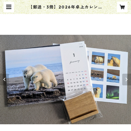
【郵送・3冊】2026年卓上カレンダ
ー✣ナヌーク(1月はじまり） | Cup-
Kotan〜チュプ・コタン〜太陽＊月
＊星々の光降り注ぐ里 幸(kou)づく
し