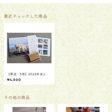
最近チェックした商品
【郵送・3冊】2026年卓上カ
レンダー✣ナヌーク(1月はじま
¥4,500
り）
その他の商品