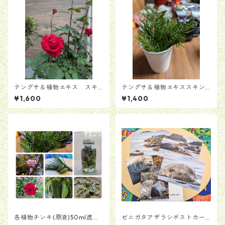
テングサ＆植物エキス スキ
テングサ＆植物エキススキン
ンジェル(サクラ＆バラ）
ジェル(ローズマリー＆アロエ
¥1,600
¥1,400
ベラ）25ml
各植物チンキ(原液)50ml遮光
ゼニガタアザラシポストカー
瓶
ド＆ピアス