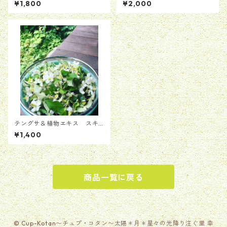
¥1,800
¥2,000
テングサ＆植物エキス スキ
ンジェル(ドクダミ＆クロマ
¥1,400
ツ）
商品一覧に戻る
© Cup-Kotan〜チュプ・コタン〜太陽＊月＊星々の光降り注ぐ里 幸